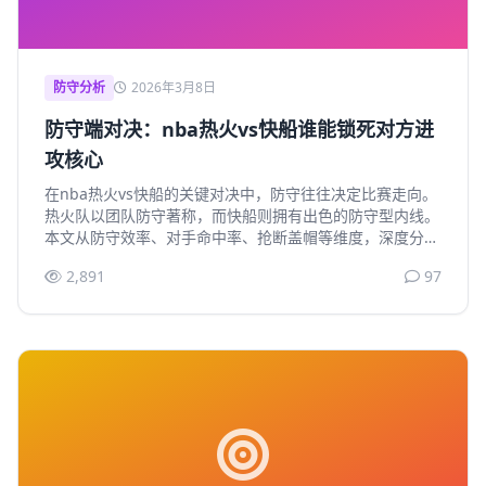
防守分析
2026年3月8日
防守端对决：nba热火vs快船谁能锁死对方进
攻核心
在nba热火vs快船的关键对决中，防守往往决定比赛走向。
热火队以团队防守著称，而快船则拥有出色的防守型内线。
本文从防守效率、对手命中率、抢断盖帽等维度，深度分析
两队在防守端的优劣势...
2,891
97