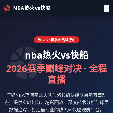
NBA热火vs快船
2026赛季火热进行中
nba热火vs快船
2026赛季巅峰对决 · 全程
直播
汇聚NBA迈阿密热火队与洛杉矶快船队最新赛事动
态，提供实时比分、精彩回放、深度战术分析与球员
数据追踪，打造最专业的热火vs快船观赛平台。