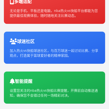
多端适配
无论是手机、平板还是电脑，nba热火vs快船平台都能为您
提供最佳观赛体验，随时随地关注比赛动态。
球迷社区
加入热火vs快船球迷社区，与百万球迷一起讨论比赛、分享
观点，打造属于篮球爱好者的精神家园。
智能提醒
设置您关注的nba热火vs快船比赛提醒，开赛前自动推送通
知，确保您不会错过任何一场精彩对决。