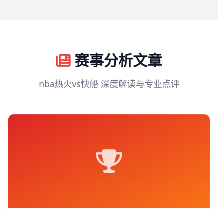
赛事分析文章
nba热火vs快船 深度解读与专业点评