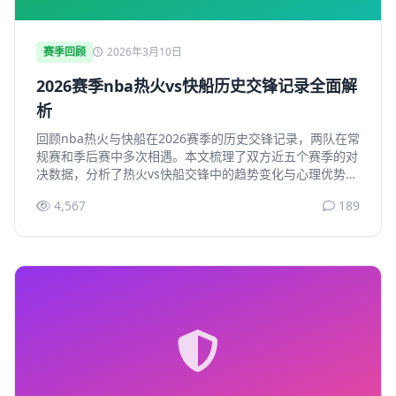
赛季回顾
2026年3月10日
2026赛季nba热火vs快船历史交锋记录全面解
析
回顾nba热火与快船在2026赛季的历史交锋记录，两队在常
规赛和季后赛中多次相遇。本文梳理了双方近五个赛季的对
决数据，分析了热火vs快船交锋中的趋势变化与心理优势，
为球迷提供全新的观赛视角...
4,567
189