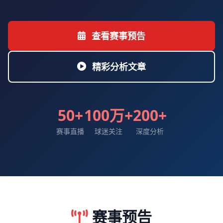
查看赛事预告
精彩分析文章
50+
100万+
200+
赛事直播
球迷关注
深度分析
赛事预告