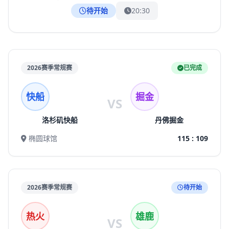
待开始
20:30
2026赛季常规赛
已完成
快船
掘金
VS
洛杉矶快船
丹佛掘金
椭圆球馆
115 : 109
2026赛季常规赛
待开始
热火
雄鹿
VS